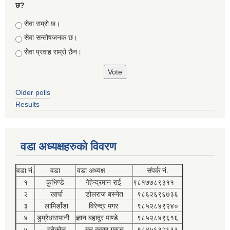
छ?
Choices
सेवा राम्रो छ।
सेवा सन्तोषजनक छ।
सेवा प्रवाह राम्रो छैन।
Older polls
Results
वडा अध्यक्षहरुको विवरण
वडा नं.
वडा
वडा अध्यक्ष
संपर्क नं.
१
कुभिण्डे
गेहेन्द्रमान राई
९८१७७८९३११
२
खार्पा
डोलराज बस्नेत
९८६२६९६७३६
३
लामिडाँडा
विरेन्द्र मगर
९८५२८४९२४०
४
डुम्रेधारापानी
ज्ञान बहादुर पाण्डे
९८५२८४९६१६
५
दुबेकोल
मन कुमार गुरुङ
९८४५६३२६३३