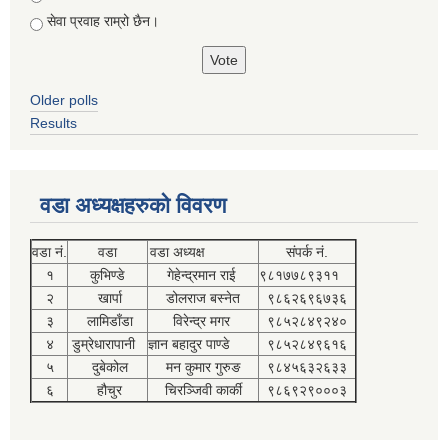
सेवा प्रवाह राम्रो छैन।
Older polls
Results
वडा अध्यक्षहरुको विवरण
वडा नं.
वडा
वडा अध्यक्ष
संपर्क नं.
१
कुभिण्डे
गेहेन्द्रमान राई
९८१७७८९३११
२
खार्पा
डोलराज बस्नेत
९८६२६९६७३६
३
लामिडाँडा
विरेन्द्र मगर
९८५२८४९२४०
४
डुम्रेधारापानी
ज्ञान बहादुर पाण्डे
९८५२८४९६१६
५
दुबेकोल
मन कुमार गुरुङ
९८४५६३२६३३
६
हौचुर
चिरञ्जिवी कार्की
९८६९२९०००३