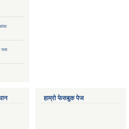
डांडा
प तला
्थान
हाम्रो फेसबुक पेज