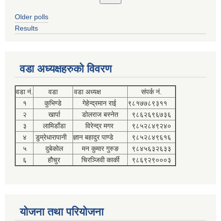
Older polls
Results
वडा अध्यक्षहरुको विवरण
वडा नं.
वडा
वडा अध्यक्ष
संपर्क नं.
१
कुभिण्डे
गेहेन्द्रमान राई
९८१७७८९३११
२
खार्पा
डोलराज बस्नेत
९८६२६९६७३६
३
लामिडाँडा
विरेन्द्र मगर
९८५२८४९२४०
४
डुम्रेधारापानी
ज्ञान बहादुर पाण्डे
९८५२८४९६१६
५
दुबेकोल
मन कुमार गुरुङ
९८४५६३२६३३
६
हौचुर
चिरञ्जिवी कार्की
९८६९२९०००३
योजना तथा परियोजना