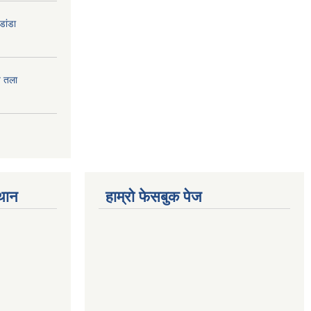
डांडा
प तला
्थान
हाम्रो फेसबुक पेज