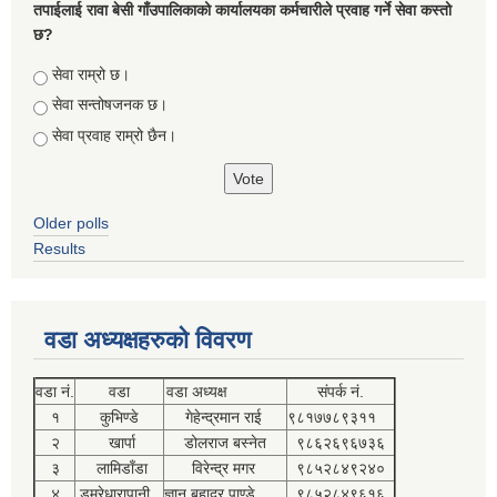
तपाईलाई रावा बेसी गाँउपालिकाको कार्यालयका कर्मचारीले प्रवाह गर्ने सेवा कस्तो
छ?
Choices
सेवा राम्रो छ।
सेवा सन्तोषजनक छ।
सेवा प्रवाह राम्रो छैन।
Older polls
Results
वडा अध्यक्षहरुको विवरण
वडा नं.
वडा
वडा अध्यक्ष
संपर्क नं.
१
कुभिण्डे
गेहेन्द्रमान राई
९८१७७८९३११
२
खार्पा
डोलराज बस्नेत
९८६२६९६७३६
३
लामिडाँडा
विरेन्द्र मगर
९८५२८४९२४०
४
डुम्रेधारापानी
ज्ञान बहादुर पाण्डे
९८५२८४९६१६