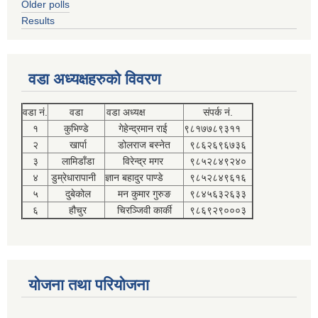
Older polls
Results
वडा अध्यक्षहरुको विवरण
वडा नं.
वडा
वडा अध्यक्ष
संपर्क नं.
१
कुभिण्डे
गेहेन्द्रमान राई
९८१७७८९३११
२
खार्पा
डोलराज बस्नेत
९८६२६९६७३६
३
लामिडाँडा
विरेन्द्र मगर
९८५२८४९२४०
४
डुम्रेधारापानी
ज्ञान बहादुर पाण्डे
९८५२८४९६१६
५
दुबेकोल
मन कुमार गुरुङ
९८४५६३२६३३
६
हौचुर
चिरञ्जिवी कार्की
९८६९२९०००३
योजना तथा परियोजना